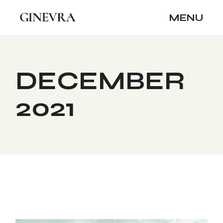
Skip
to
MENU
the
content
DECEMBER
2021